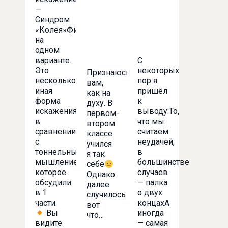
—
Синдром
«Колея»Фиксация
на
одном
варианте.
С
Это
некоторых
Признаюсь
несколько
пор я
вам,
иная
пришёл
как на
форма
к
духу. В
искажения
выводу:То,
первом-
в
что мы
втором
сравнении
считаем
классе
с
неудачей,
учился
тоннельным
в
я так
мышлением,
большинстве
себе
которое
случаев
Однако
обсудили
— палка
далее
в 1
о двух
случилось
части.
концахА
вот
Вы
иногда
что…
видите
— самая