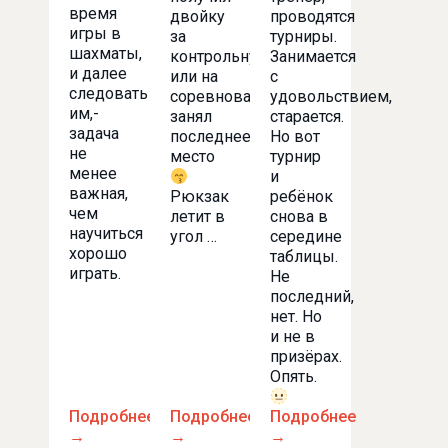
время
двойку
проводятся
игры в
за
турниры.
шахматы,
контрольную
Занимается
и далее
или на
с
следовать
соревнованиях
удовольствием,
им,-
занял
старается.
задача
последнее
Но вот
не
место
турнир
менее
и
важная,
Рюкзак
ребёнок
чем
летит в
снова в
научиться
угол …
середине
хорошо
таблицы.
играть.
Не
последний,
нет. Но
и не в
призёрах.
Опять.
Подробнее
Подробнее
Подробнее
→
→
→