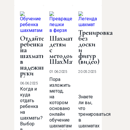
Тренировка
Отдайте
Шахматы
без
ребенка
детям
доски
на
с
и
шахматы
методом
фигур
в
ШахМатПлюс
(видео)
надежные
руки
01.06.2025
20.05.2025
Пора
06.06.2025
изложить
Когда и
метод,
куда
на
Знаете
отдать
котором
ли вы,
ребенка
основано
что
на
онлайн
тренироваться
шахматы?
обучение
в
Выбор
шахматам
шахматах
в