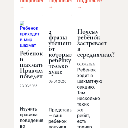
Подробнее
Подробнее
Подробнее
→
→
→
2
Почему
фразы
ребёнок
утешения,
застревает
от
в
Ребенок
которых
середнячках?
и
ребёнку
шахматы.
только
06.04.2026
Правила
Ребёнок
хуже
поведения
ходит в
шахматную
03.04.2026
23.03.2025
секцию.
Там
несколько
таких
Изучить
Представьте,
же
правила
— ваш
ребят,
поведения
ребёнок
есть
во
получил
тренер,