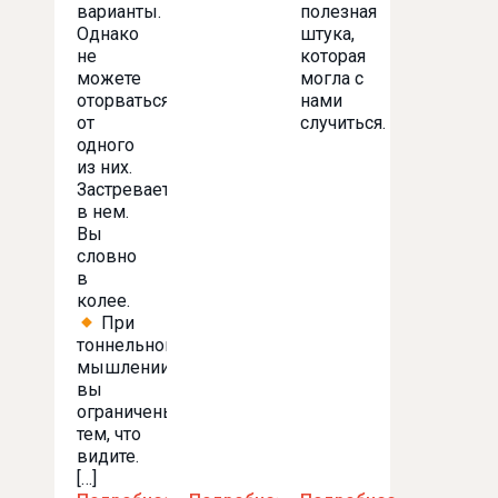
варианты.
полезная
Однако
штука,
не
которая
можете
могла с
оторваться
нами
от
случиться.
одного
из них.
Застреваете
в нем.
Вы
словно
в
колее.
При
тоннельном
мышлении
вы
ограничены
тем, что
видите.
[…]