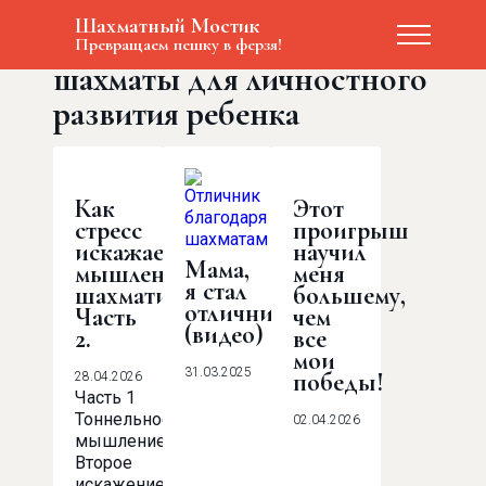
Search in content
Шахматный Мостик
Метод ШахМатПлюс:
Превращаем пешку в ферзя!
шахматы для личностного
Принципы обучения
развития ребенка
Преподаватель
Блог
Как
Этот
Цены
стресс
проигрыш
искажает
научил
Мама,
мышление
меня
я стал
шахматиста?
большему,
отличником!
Часть
чем
(видео)
2.
все
мои
31.03.2025
победы!
28.04.2026
Часть 1
Тоннельное
02.04.2026
мышление
Второе
искажение