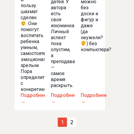
детей. У
можно
пользу
автора
без
шахмат
есть
доски и
сделан
своя
фигур и
. Они
изюминка.
даже
помогут
Личный
(да
воспитать
аспект
неужели?
ребенка
пока
) без
умным,
опустим,
компьютера?
самостоятельным,
а
эмоционально
преподавательский
зрелым.
—
Пора
самое
определиться
время
с
раскрыть.
конкретикой.
Подробнее
Подробнее
Подробнее
→
→
→
Пагинация
1
2
записей