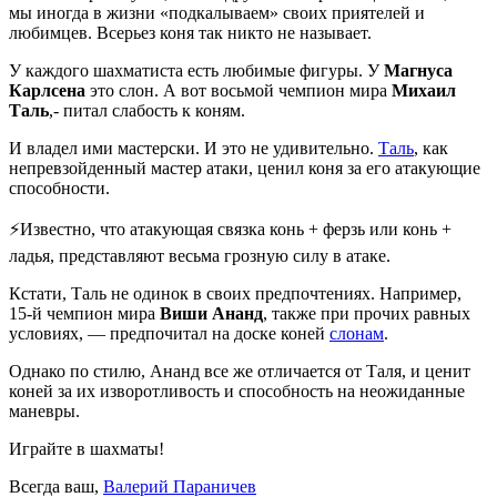
мы иногда в жизни «подкалываем» своих приятелей и
любимцев. Всерьез коня так никто не называет.
У каждого шахматиста есть любимые фигуры. У
Магнуса
Карлсена
это слон. А вот восьмой чемпион мира
Михаил
Таль
,- питал слабость к коням.
И владел ими мастерски. И это не удивительно.
Таль
, как
непревзойденный мастер атаки, ценил коня за его атакующие
способности.
⚡Известно, что атакующая связка конь + ферзь или конь +
ладья, представляют весьма грозную силу в атаке.
Кстати, Таль не одинок в своих предпочтениях. Например,
15-й чемпион мира
Виши Ананд
, также при прочих равных
условиях, — предпочитал на доске коней
слонам
.
Однако по стилю, Ананд все же отличается от Таля, и ценит
коней за их изворотливость и способность на неожиданные
маневры.
Играйте в шахматы!
Всегда ваш,
Валерий Параничев